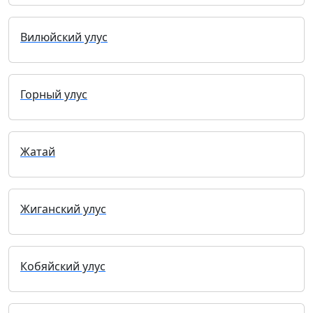
Вилюйский улус
Горный улус
Жатай
Жиганский улус
Кобяйский улус