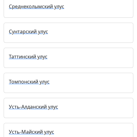
Среднеколымский улус
Сунтарский улус
Таттинский улус
Томпонский улус
Усть-Алданский улус
Усть-Майский улус