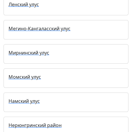
Ленский улус
Мегино-Кангаласский улус
Мирнинский улус
Момский улус
Намский улус
Нерюнгринский район