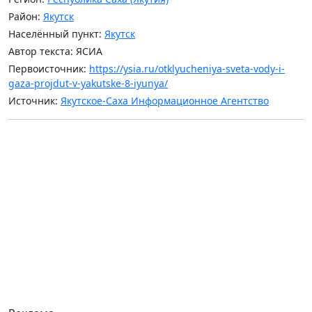
Район:
Якутск
Населённый пункт:
Якутск
Автор текста: ЯСИА
Первоисточник:
https://ysia.ru/otklyucheniya-sveta-vody-i-
gaza-projdut-v-yakutske-8-iyunya/
Источник:
Якутское-Саха Информационное Агентство