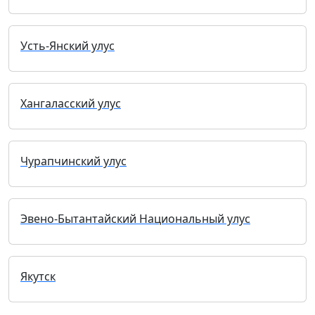
Усть-Янский улус
Хангаласский улус
Чурапчинский улус
Эвено-Бытантайский Национальный улус
Якутск