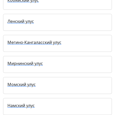
Кобяйский улус
Ленский улус
Мегино-Кангаласский улус
Мирнинский улус
Момский улус
Намский улус