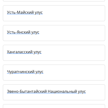
Усть-Майский улус
Усть-Янский улус
Хангаласский улус
Чурапчинский улус
Эвено-Бытантайский Национальный улус