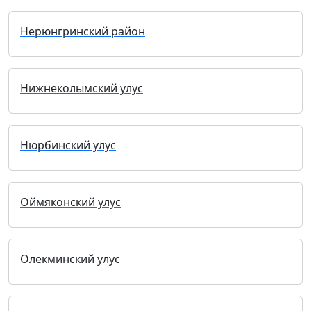
Нерюнгринский район
Нижнеколымский улус
Нюрбинский улус
Оймяконский улус
Олекминский улус