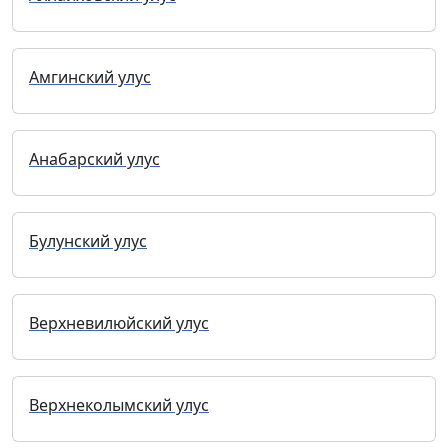
Амгинский улус
Анабарский улус
Булунский улус
Верхневилюйский улус
Верхнеколымский улус