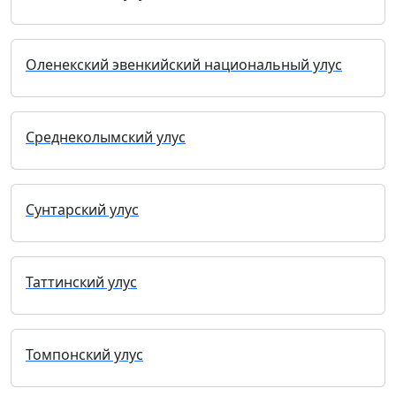
Оленекский эвенкийский национальный улус
Среднеколымский улус
Сунтарский улус
Таттинский улус
Томпонский улус