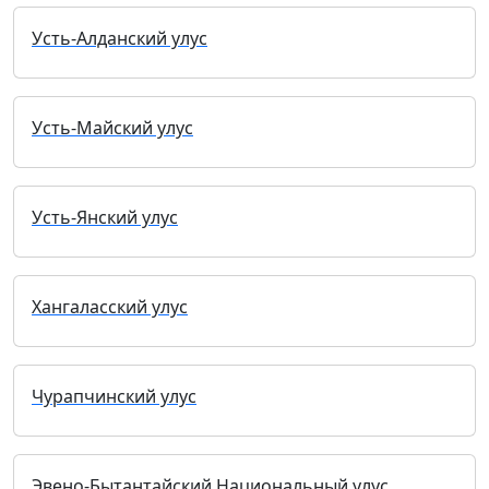
Усть-Алданский улус
Усть-Майский улус
Усть-Янский улус
Хангаласский улус
Чурапчинский улус
Эвено-Бытантайский Национальный улус