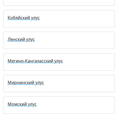
Кобяйский улус
Ленский улус
Мегино-Кангаласский улус
Мирнинский улус
Момский улус