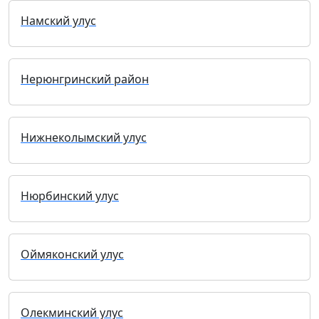
Намский улус
Нерюнгринский район
Нижнеколымский улус
Нюрбинский улус
Оймяконский улус
Олекминский улус