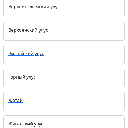
Верхнеколымский улус
Верхоянский улус
Вилюйский улус
Горный улус
Жатай
Жиганский улус