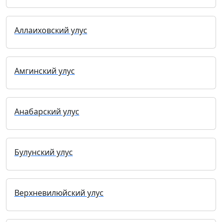
Аллаиховский улус
Амгинский улус
Анабарский улус
Булунский улус
Верхневилюйский улус