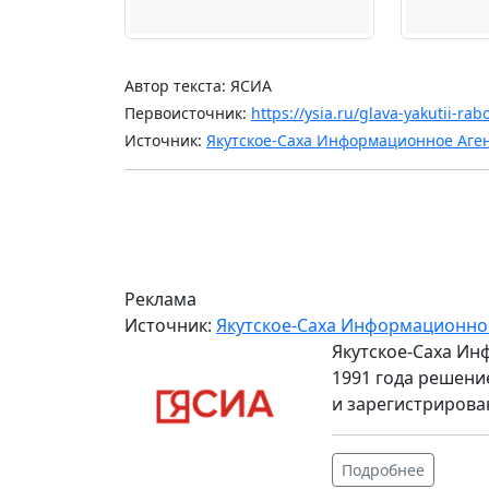
Автор текста: ЯСИА
Первоисточник:
https://ysia.ru/glava-yakutii-ra
Источник:
Якутское-Саха Информационное Аге
Реклама
Источник:
Якутское-Саха Информационно
Якутское-Саха Ин
1991 года решени
и зарегистрирова
Подробнее