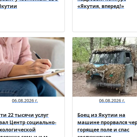
Якутии
«Якутия, вперед!»
06.08.2026 г.
06.08.2026 г.
ти 22 тысячи услуг
Боец из Якутии на
зал Центр социально-
машине прорвался че
хологической
горящее поле и спас
держки семьи и м...
сослуживцев