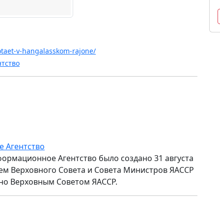
botaet-v-hangalasskom-rajone/
нтство
е Агентство
формационное Агентство было создано 31 августа
ем Верховного Совета и Совета Министров ЯАССР
но Верховным Советом ЯАССР.