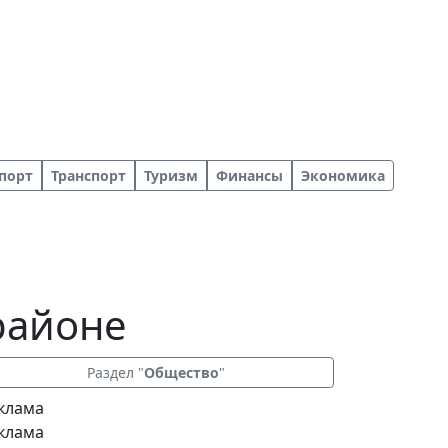
порт
Транспорт
Туризм
Финансы
Экономика
 районе
Раздел "
Общество
"
клама
клама