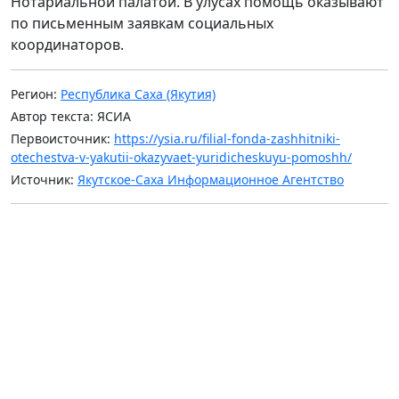
Нотариальной палатой. В улусах помощь оказывают
по письменным заявкам социальных
координаторов.
Регион:
Республика Саха (Якутия)
Автор текста: ЯСИА
Первоисточник:
https://ysia.ru/filial-fonda-zashhitniki-
otechestva-v-yakutii-okazyvaet-yuridicheskuyu-pomoshh/
Источник:
Якутское-Саха Информационное Агентство