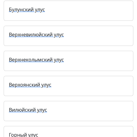
Булунский улус
Верхневилюйский улус
Верхнеколымский улус
Верхоянский улус
Вилюйский улус
Горный улус