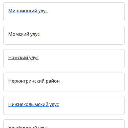
Мирнинский улус
Момский улус
Намский улус
Нерюнгринский район
Нижнеколымский улус
Нюрбинский улус