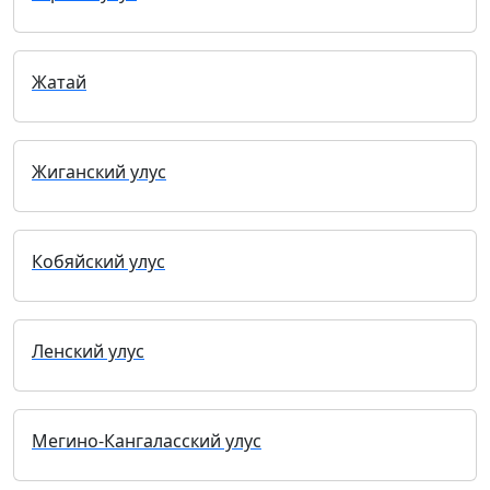
Жатай
Жиганский улус
Кобяйский улус
Ленский улус
Мегино-Кангаласский улус