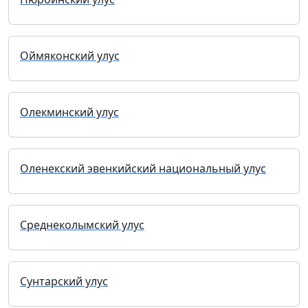
Оймяконский улус
Олекминский улус
Оленекский эвенкийский национальный улус
Среднеколымский улус
Сунтарский улус