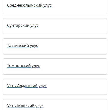
Среднеколымский улус
Сунтарский улус
Таттинский улус
Томпонский улус
Усть-Алданский улус
Усть-Майский улус