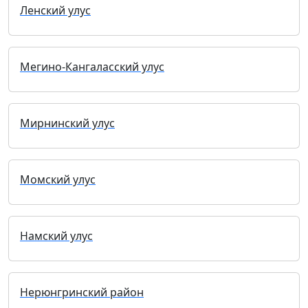
Ленский улус
Мегино-Кангаласский улус
Мирнинский улус
Момский улус
Намский улус
Нерюнгринский район