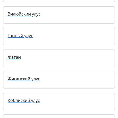
Вилюйский улус
Горный улус
Жатай
Жиганский улус
Кобяйский улус