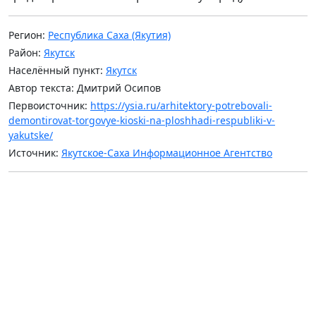
Регион:
Республика Саха (Якутия)
Район:
Якутск
Населённый пункт:
Якутск
Автор текста: Дмитрий Осипов
Первоисточник:
https://ysia.ru/arhitektory-potrebovali-
demontirovat-torgovye-kioski-na-ploshhadi-respubliki-v-
yakutske/
Источник:
Якутское-Саха Информационное Агентство