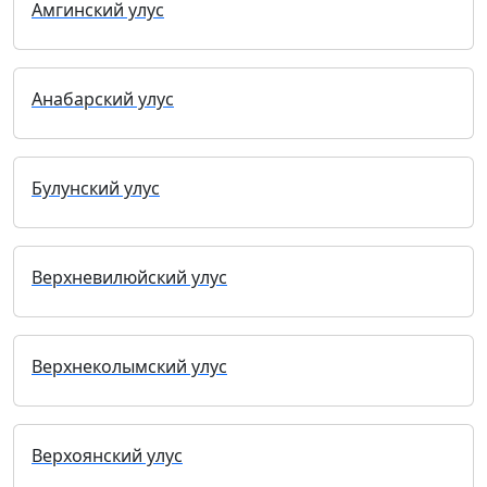
Амгинский улус
Анабарский улус
Булунский улус
Верхневилюйский улус
Верхнеколымский улус
Верхоянский улус