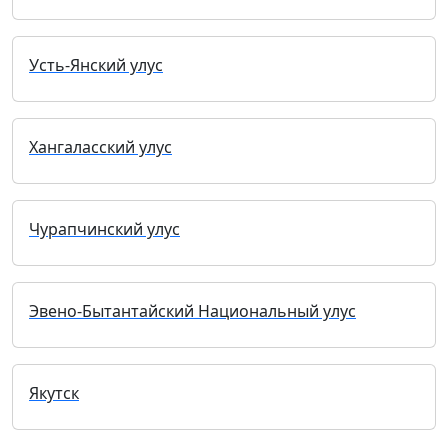
Усть-Янский улус
Хангаласский улус
Чурапчинский улус
Эвено-Бытантайский Национальный улус
Якутск