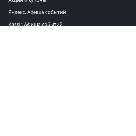
Акции и купоны
Яндекс. Афиша событий
Kassir. Афиша событий
TicketLand. Афиша событий
Услуги
Ответы на вопросы
Советы и факты
Объекты культуры
Памятники истории и культуры
Регионы России
Рубрики
Партнёры: Юридические лица