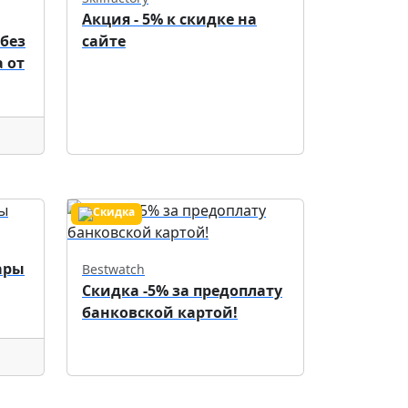
Акция - 5% к скидке на
 без
сайте
 от
ары
Bestwatch
Скидка -5% за предоплату
банковской картой!