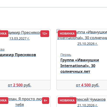
ИНКА
12+
НОВИНКА
13.03.2027 г.
25.10.2026 г.
ква
димир Пресняков
Пермь
Группа «Иванушки
International». 30
солнечных лет
от
2 500
руб.
от
4 500
руб.
ИНКА
6+
НОВИНКА
21.10.2026 г.