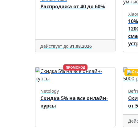
Распродажа от 40 до 60%
Xiao
10%
120
см
уст
Действует до
31.08.2026
ПРОМОКОД
Netology
Befr
Скидка 5% на все онлайн-
Ски
курсы
от 
Дейс