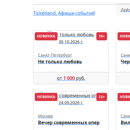
Дейс
Ticketland. Афиша событий
НОВИНКА
16+
НОВ
30.10.2026 г.
Санкт-Петербург
Санк
Не только любовь
Чер
от
1 000
руб.
НОВИНКА
12+
НОВ
24.09.2026 г.
Москва
Санк
Вечер современных опер
Ви