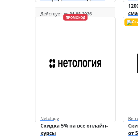
120
см
Действует до
31.08.2026
ПРОМОКОД
уст
Netology
Befr
Скидка 5% на все онлайн-
Ски
курсы
от 