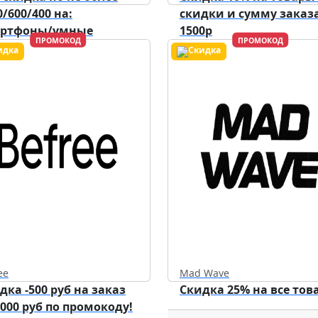
0/600/400 на:
скидки и сумму заказа
артфоны/умные
1500р
ПРОМОКОД
ПРОМОКОД
ройства/аксессуары.
Действует до
31.12.2026
ee
Mad Wave
дка -500 руб на заказ
Скидка 25% на все тов
5000 руб по промокоду!