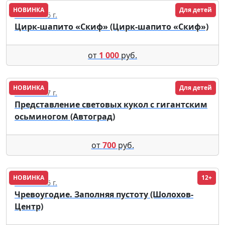
НОВИНКА
Для детей
13.08.2026 г.
Цирк-шапито «Скиф» (Цирк-шапито «Скиф»)
от
1 000
руб.
НОВИНКА
Для детей
20.02.2027 г.
Представление световых кукол с гигантским
осьминогом (Автоград)
от
700
руб.
НОВИНКА
12+
01.09.2026 г.
Чревоугодие. Заполняя пустоту (Шолохов-
Центр)