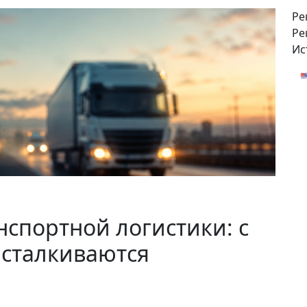
Ре
Ре
Ис
спортной логистики: с
сталкиваются