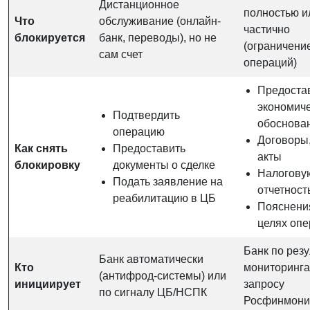
Дистанционное
полностью и
Что
обслуживание (онлайн-
частично
блокируется
банк, переводы), но не
(ограничени
сам счет
операций)
Предоста
экономич
Подтвердить
обоснова
операцию
Договоры,
Как снять
Предоставить
акты
блокировку
документы о сделке
Налогову
Подать заявление на
отчетност
реабилитацию в ЦБ
Пояснени
целях оп
Банк по рез
Банк автоматически
Кто
мониторинга
(антифрод-системы) или
инициирует
запросу
по сигналу ЦБ/НСПК
Росфинмони