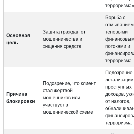
терроризма
Борьба с
отмыванием 
Защита граждан от
теневыми
Основная
мошенничества и
финансовы
цель
хищения средств
потоками и
финансиров
терроризма
Подозрение 
легализации
Подозрение, что клиент
преступных
стал жертвой
Причина
доходов, ук
мошенников или
блокировки
от налогов,
участвует в
обналичиван
мошеннической схеме
финансиров
терроризма