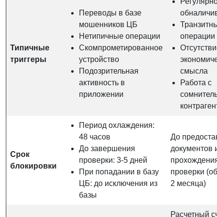
Регулярн
Переводы в базе
обналичи
мошенников ЦБ
Транзитн
Нетипичные операции
операции
Типичные
Скомпрометированное
Отсутстви
триггеры
устройство
экономиче
Подозрительная
смысла
активность в
Работа с
приложении
сомнител
контраге
Период охлаждения:
48 часов
До предоста
До завершения
документов 
Срок
проверки: 3-5 дней
прохождени
блокировки
При попадании в базу
проверки (о
ЦБ: до исключения из
2 месяца)
базы
Расчетный с