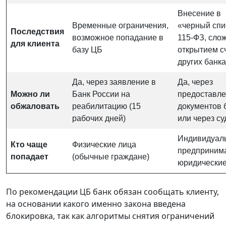
Внесение в
Временные ограничения,
«черный спи
Последствия
возможное попадание в
115-ФЗ, слож
для клиента
базу ЦБ
открытием с
других банка
Да, через заявление в
Да, через
Можно ли
Банк России на
предоставл
обжаловать
реабилитацию (15
документов 
рабочих дней)
или через су
Индивидуал
Кто чаще
Физические лица
предпринима
попадает
(обычные граждане)
юридические
По рекомендации ЦБ банк обязан сообщать клиенту,
на основании какого именно закона введена
блокировка, так как алгоритмы снятия ограничений