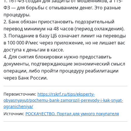
1. 161-ФЗ создан для защиты от мошенников, а 115-
ФЗ — для борьбы с отмыванием денег. Это разные
процедуры.
2. Банк обязан приостановить подозрительный
перевод минимум на 48 часов (период охлаждения).
3. Попадание в базу ЦБ означает лимит на переводы
в 100 000 ₽/мес через приложение, но не лишает вас
доступа к деньгам в кассе.
4. Для снятия блокировки нужно предоставить
документы, подтверждающие экономический смысл
операции, либо пройти процедуру реабилитации
через Банк России.
Первоисточник:
https://rskrf.ru/tips/eksperty-
obyasnyayut/pochemu-bank-zamorozil-perevody-i-kak-snyat-
ogranicheniya/
Источник:
РОСКАЧЕСТВО. Портал для умного покупателя