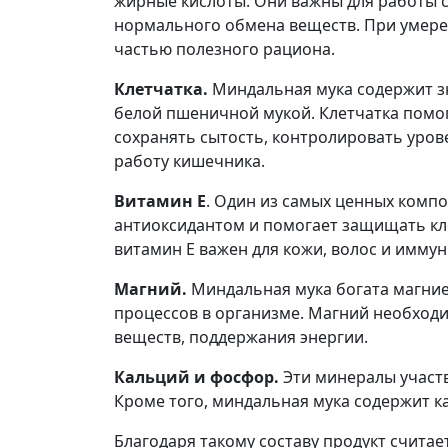
жирные кислоты. Они важны для работы с
нормального обмена веществ. При умере
частью полезного рациона.
Клетчатка.
Миндальная мука содержит з
белой пшеничной мукой. Клетчатка помо
сохранять сытость, контролировать уров
работу кишечника.
Витамин E
. Один из самых ценных комп
антиоксидантом и помогает защищать кле
витамин E важен для кожи, волос и имму
Магний.
Миндальная мука богата магние
процессов в организме. Магний необход
веществ, поддержания энергии.
Кальций и фосфор.
Эти минералы участв
Кроме того, миндальная мука содержит ка
Благодаря такому составу продукт счита