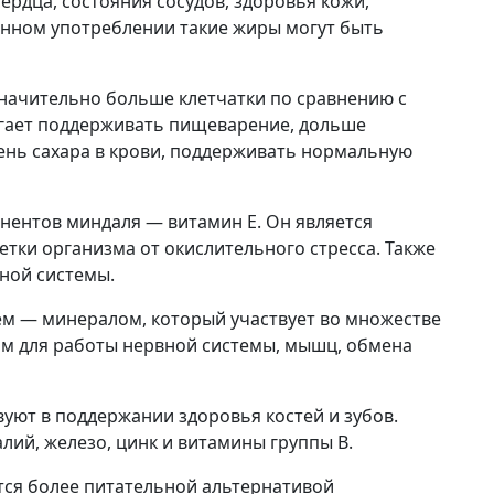
ердца, состояния сосудов, здоровья кожи,
нном употреблении такие жиры могут быть
начительно больше клетчатки по сравнению с
гает поддерживать пищеварение, дольше
ень сахара в крови, поддерживать нормальную
онентов миндаля — витамин E. Он является
тки организма от окислительного стресса. Также
нной системы.
м — минералом, который участвует во множестве
им для работы нервной системы, мышц, обмена
уют в поддержании здоровья костей и зубов.
лий, железо, цинк и витамины группы B.
ется более питательной альтернативой