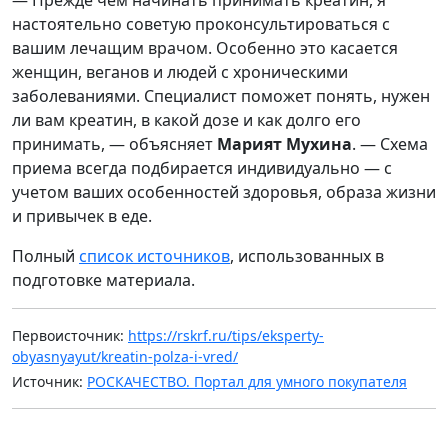
настоятельно советую проконсультироваться с
вашим лечащим врачом. Особенно это касается
женщин, веганов и людей с хроническими
заболеваниями. Специалист поможет понять, нужен
ли вам креатин, в какой дозе и как долго его
принимать, — объясняет
Марият Мухина
. — Схема
приема всегда подбирается индивидуально — с
учетом ваших особенностей здоровья, образа жизни
и привычек в еде.
Полный
список источников
, использованных в
подготовке материала.
Первоисточник:
https://rskrf.ru/tips/eksperty-
obyasnyayut/kreatin-polza-i-vred/
Источник:
РОСКАЧЕСТВО. Портал для умного покупателя