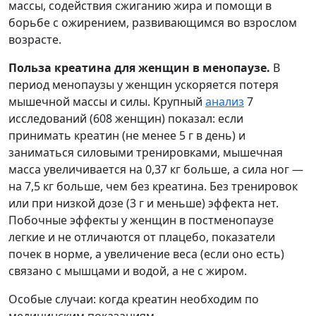
массы, содействия сжиганию жира и помощи в
борьбе с ожирением, развивающимся во взрослом
возрасте.
Польза креатина для женщин в менопаузе.
В
период менопаузы у женщин ускоряется потеря
мышечной массы и силы. Крупный
анализ
7
исследований (608 женщин) показал: если
принимать креатин (не менее 5 г в день) и
заниматься силовыми тренировками, мышечная
масса увеличивается на 0,37 кг больше, а сила ног —
на 7,5 кг больше, чем без креатина. Без тренировок
или при низкой дозе (3 г и меньше) эффекта нет.
Побочные эффекты у женщин в постменопаузе
легкие и не отличаются от плацебо, показатели
почек в норме, а увеличение веса (если оно есть)
связано с мышцами и водой, а не с жиром.
Особые случаи: когда креатин необходим по
медицинским показаниям