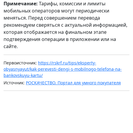
Примечание:
Тарифы, комиссии и лимиты
мобильных операторов могут периодически
меняться. Перед совершением перевода
рекомендуем сверяться с актуальной информацией,
которая отображается на финальном этапе
подтверждения операции в приложении или на
сайте.
Первоисточник:
https://rskrf.ru/tips/eksperty-
obyasnyayut/kak-perevesti-dengi-s-mobilnogo-telefona-na-
bankovskuyu-kartu/
Источник:
РОСКАЧЕСТВО. Портал для умного покупателя