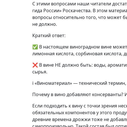
С этими вопросами наши читатели доста
гида России» Роскачества. В этом матер
вопросы относительно того, что может бы
не должно.
Краткий ответ:
✅ В настоящем виноградном вине может 
лимонная кислота, сорбиновая кислота, ди
❌ В вине НЕ должно быть: воды, аромати
сырья.
ℹ️ «Виноматериал» — технический термин,
Почему в вино добавляют консерванты? 
Если подходить к вину с точки зрения не
обязательных компонентов у этого продук
древние времена дрожжи тоже не добавл
самопроизвольно. Такой состав был опт