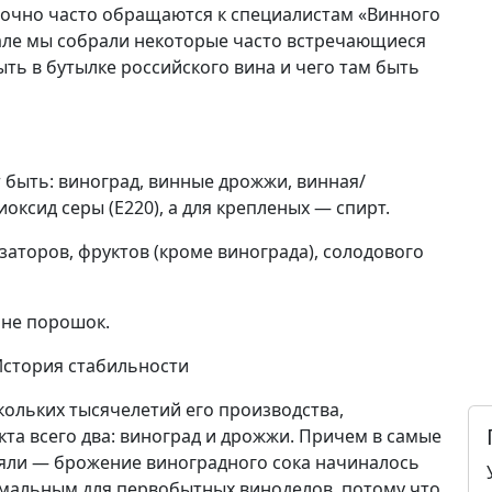
точно часто обращаются к специалистам «Винного
иале мы собрали некоторые часто встречающиеся
ть в бутылке российского вина и чего там быть
быть: виноград, винные дрожжи, винная/
оксид серы (E220), а для крепленых — спирт.
заторов, фруктов (кроме винограда), солодового
 не порошок.
История стабильности
скольких тысячелетий его производства,
та всего два: виноград и дрожжи. Причем в самые
яли — брожение виноградного сока начиналось
имальным для первобытных виноделов, потому что