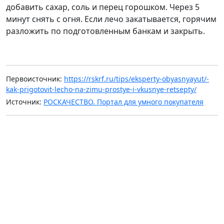
добавить сахар, соль и перец горошком. Через 5
минут снять с огня. Если лечо закатывается, горячим
разложить по подготовленным банкам и закрыть.
Первоисточник:
https://rskrf.ru/tips/eksperty-obyasnyayut/-
kak-prigotovit-lecho-na-zimu-prostye-i-vkusnye-retsepty/
Источник:
РОСКАЧЕСТВО. Портал для умного покупателя