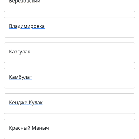
Березовский
Владимировка
Казгулак
Камбулат
Кендже-Кулак
Красный Маныч