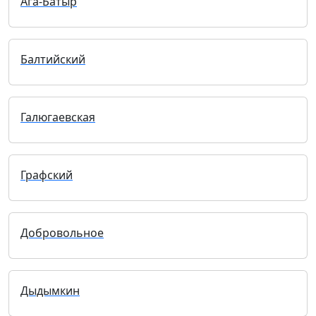
Ага-Батыр
Балтийский
Галюгаевская
Графский
Добровольное
Дыдымкин