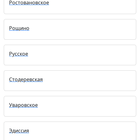
Ростовановское
Рощино
Русское
Стодеревская
Уваровское
Эдиссия