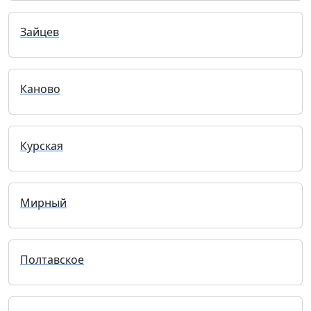
Зайцев
Каново
Курская
Мирный
Полтавское