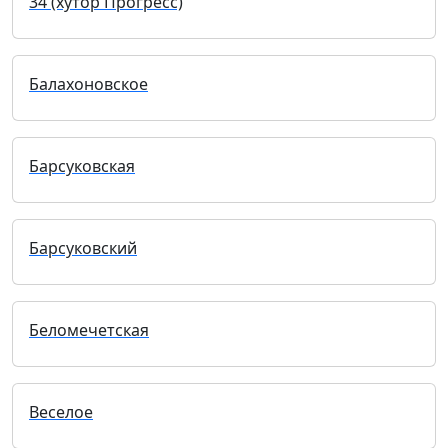
34 (хутор Прогресс)
Балахоновское
Барсуковская
Барсуковский
Беломечетская
Веселое