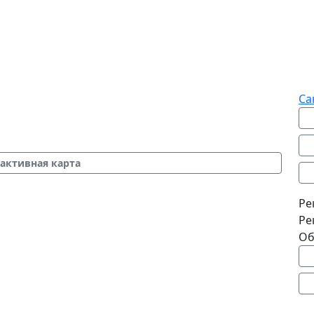
Са
активная карта
Ре
Ре
Об