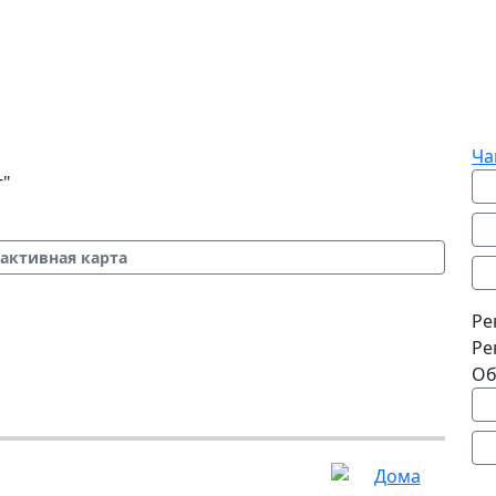
Ча
г"
активная карта
Ре
Ре
Об