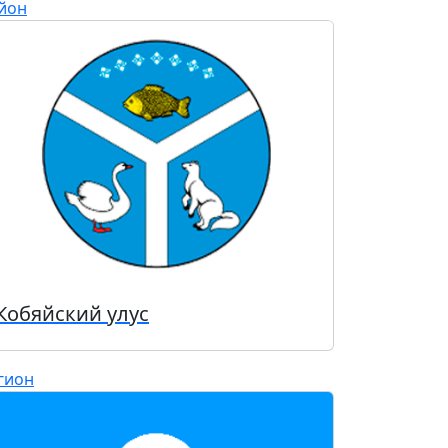
йон
Кобяйский улус
гион