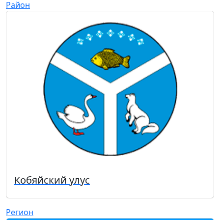
Район
Кобяйский улус
Регион