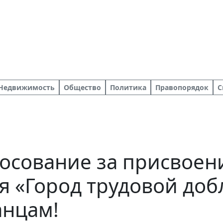
Недвижимость
Общество
Политика
Правопорядок
С
осование за присвоен
я «Город трудовой доб
анцам!