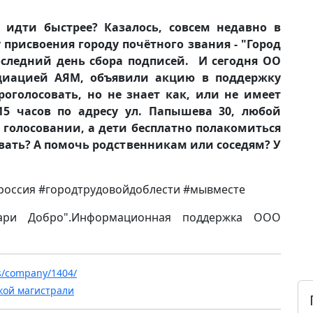
 идти быстрее? Казалось, совсем недавно в
 присвоения городу почётного звания - "Город
последний день сбора подписей. И сегодня ОО
оциацией АЯМ, объявили акцию в поддержку
роголосовать, но не знает как, или не имеет
15 часов по адресу ул. Папышева 30, любой
олосовании, а дети бесплатно полакомиться
овать? А помочь родственникам или соседям? У
#россия #городтрудовойдоблести #мывместе
ари Добро".Информационная поддержка ООО
ws/company/1404/
кой магистрали