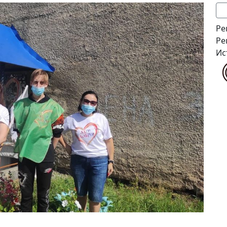
Ре
Ре
Ис