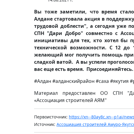
Вы тоже заметили, что время стало
Алдане стартовала акция в поддержку
трудовой доблести", а сегодня уже 
СПН "Дари Добро" совместно с Асс
инициативы для тех, кто хотел бы п
технической возможности. С 12 до 
желающий мог получить помощь при г
сладкой ватой. А вы успели проголос
вас еще есть время. Присоединяйтесь.
#Алдан #алданскийрайон #саха #якутия 
Материал предоставлен ОО СПН "Д
«Ассоциация строителей АЯМ"
Первоисточник:
https://xn--80ay8c.xn--p1ai/ne
Источник:
Ассоциация строителей Амуро-Якутс