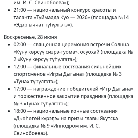
им. И. С. Свинобоева»);
21:00 — национальный конкурс красоты и
таланта «Туймаада Куо — 2026» (площадка №14
«Эдэр ыччат түһүлгэтэ»).
Воскресенье, 28 июня
02:00 — священная церемония встречи Солнца
«Күнү көрсүү сиэрэ-туома», осуохай (площадка №
2 «Күнү көрсүү түһүлгэтэ»);
12:00 — финальные состязания сильнейших
спортсменов «Игры Дыгына» (площадка № 3
«Тунах түһүлгэтэ»);
17:00 — награждение победителей «Игр Дыгына»
и торжественное закрытие праздника (площадка
№ 3 «Тунах түһүлгэтэ»);
18:00 — национальные конные состязания
«Дьөһөгөй күрэҕэ» на призы главы Якутска
(площадка № 9 «Ипподром им. И. С.
Свинобоева»).