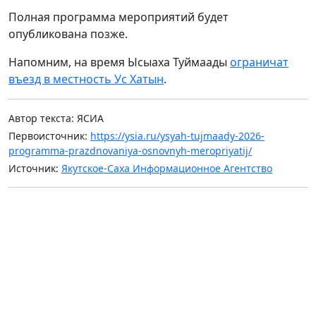
Полная программа мероприятий будет
опубликована позже.
Напомним, на время Ысыаха Туймаады
ограничат
въезд в местность Ус Хатын
.
Автор текста: ЯСИА
Первоисточник:
https://ysia.ru/ysyah-tujmaady-2026-
programma-prazdnovaniya-osnovnyh-meropriyatij/
Источник:
Якутское-Саха Информационное Агентство