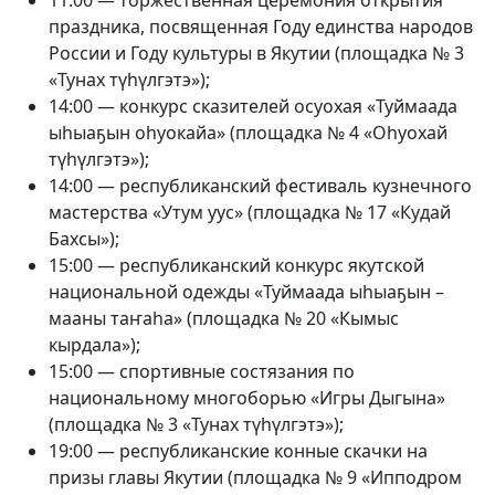
праздника, посвященная Году единства народов
России и Году культуры в Якутии (площадка № 3
«Тунах түһүлгэтэ»);
14:00 — конкурс сказителей осуохая «Туймаада
ыһыаҕын оһуокайа» (площадка № 4 «Оһуохай
түһүлгэтэ»);
14:00 — республиканский фестиваль кузнечного
мастерства «Утум уус» (площадка № 17 «Кудай
Бахсы»);
15:00 — республиканский конкурс якутской
национальной одежды «Туймаада ыһыаҕын –
мааны таҥаһа» (площадка № 20 «Кымыс
кырдала»);
15:00 — спортивные состязания по
национальному многоборью «Игры Дыгына»
(площадка № 3 «Тунах түһүлгэтэ»);
19:00 — республиканские конные скачки на
призы главы Якутии (площадка № 9 «Ипподром