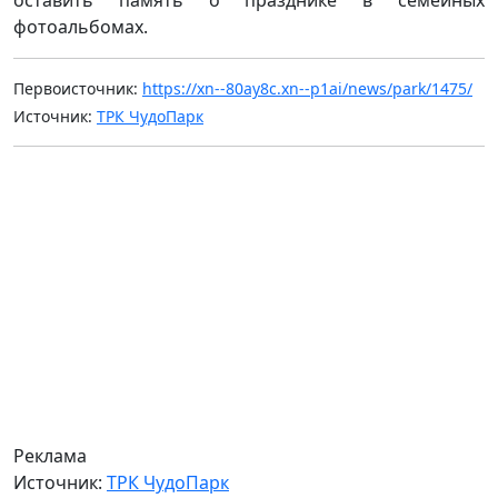
фотоальбомах.
Первоисточник:
https://xn--80ay8c.xn--p1ai/news/park/1475/
Источник:
ТРК ЧудоПарк
Реклама
Источник:
ТРК ЧудоПарк