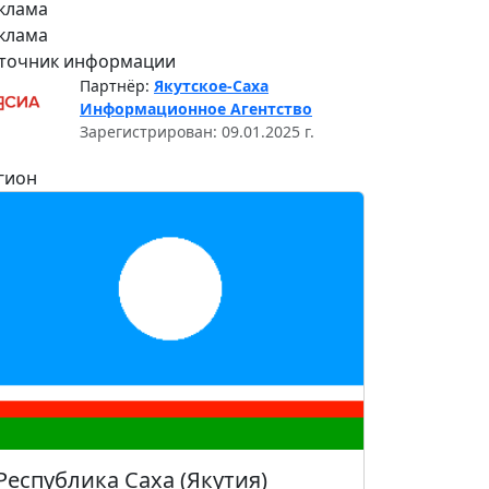
клама
клама
точник информации
Партнёр:
Якутское-Саха
Информационное Агентство
Зарегистрирован: 09.01.2025 г.
гион
Республика Саха (Якутия)