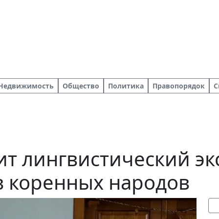
Недвижимость
Общество
Политика
Правопорядок
С
ит лингвистический э
в коренных народов