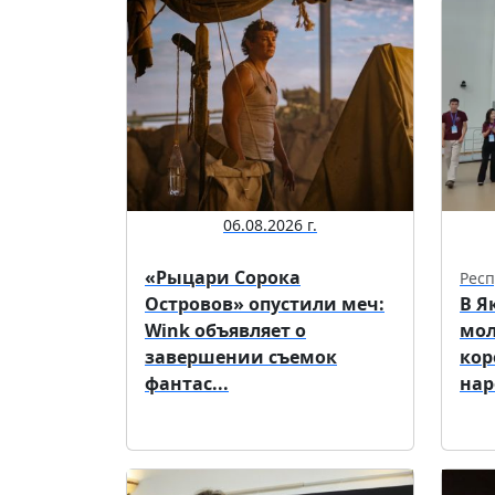
06.08.2026 г.
«Рыцари Сорока
Респ
Островов» опустили меч:
В Я
Wink объявляет о
мол
завершении съемок
кор
фантас...
нар