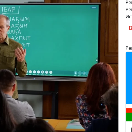
Ре
Ре
Ис
Ре