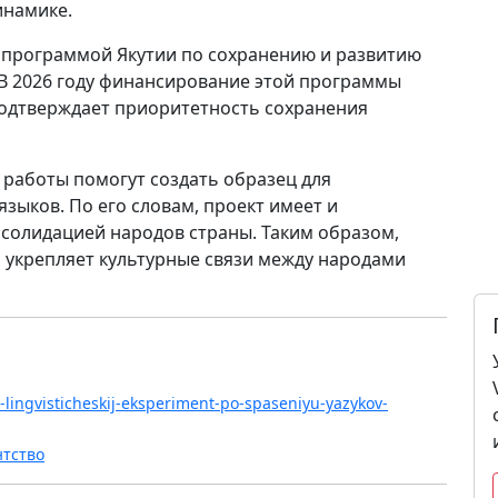
инамике.
 программой Якутии по сохранению и развитию
 В 2026 году финансирование этой программы
подтверждает приоритетность сохранения
 работы помогут создать образец для
ыков. По его словам, проект имеет и
нсолидацией народов страны. Таким образом,
и укрепляет культурные связи между народами
it-lingvisticheskij-eksperiment-po-spaseniyu-yazykov-
нтство