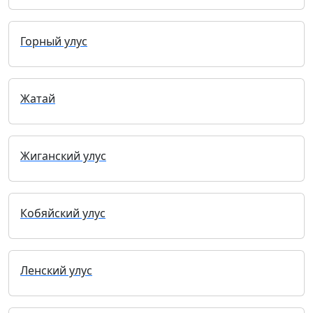
Горный улус
Жатай
Жиганский улус
Кобяйский улус
Ленский улус