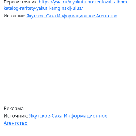
Первоисточник:
https://ysia.ru/v-yakutii-prezentovali-albom-
katalog-raritety-yakutii-amginskij-ulus/
Источник:
Якутское-Саха Информационное Агентство
Реклама
Источник:
Якутское-Саха Информационное
Агентство