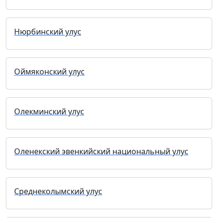
Нюрбинский улус
Оймяконский улус
Олекминский улус
Оленекский эвенкийский национальный улус
Среднеколымский улус