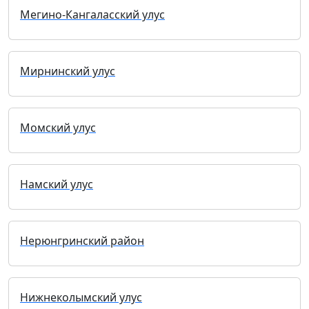
Мегино-Кангаласский улус
Мирнинский улус
Момский улус
Намский улус
Нерюнгринский район
Нижнеколымский улус