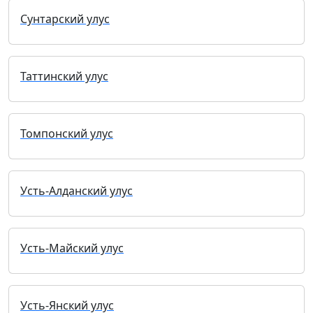
Сунтарский улус
Таттинский улус
Томпонский улус
Усть-Алданский улус
Усть-Майский улус
Усть-Янский улус