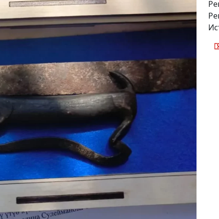
Ре
Ре
Ис