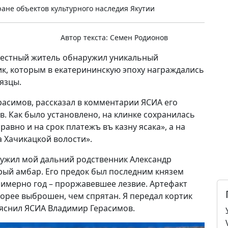
ане объектов культурного наследия Якутии
Автор текста:
Семен Родионов
, местный житель обнаружил уникальный
ик, которым в екатерининскую эпоху награждались
язцы.
расимов, рассказал в комментарии ЯСИА его
. Как было установлено, на клинке сохранилась
авно и на срок платежъ въ казну ясака», а на
а Хачикацкой волости».
аружил мой дальний родственник Александр
рый амбар. Его предок был последним князем
примерно год – проржавевшее лезвие. Артефакт
корее выброшен, чем спрятан. Я передал кортик
пояснил ЯСИА Владимир Герасимов.