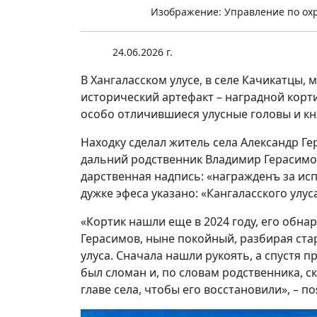
Изображение: Управление по охр
24.06.2026 г.
В Хангаласском улусе, в селе Качикатцы
исторический артефакт – наградной корт
особо отличившиеся улусные головы и кн
Находку сделал житель села Александр Ге
дальний родственник Владимир Герасимов
дарственная надпись: «награжденъ за испр
дужке эфеса указано: «Кангаласского улус
«Кортик нашли еще в 2024 году, его обн
Герасимов, ныне покойный, разбирая ста
улуса. Сначала нашли рукоять, а спустя 
был сломан и, по словам родственника, с
главе села, чтобы его восстановили», – 