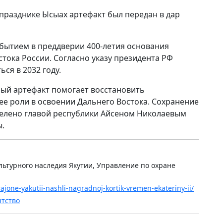
празднике Ысыах артефакт был передан в дар
бытием в преддверии 400-летия основания
стока России. Согласно указу президента РФ
ся в 2032 году.
ый артефакт помогает восстановить
ее роли в освоении Дальнего Востока. Сохранение
делено главой республики Айсеном Николаевым
ы.
льтурного наследия Якутии, Управление по охране
ajone-yakutii-nashli-nagradnoj-kortik-vremen-ekateriny-ii/
нтство