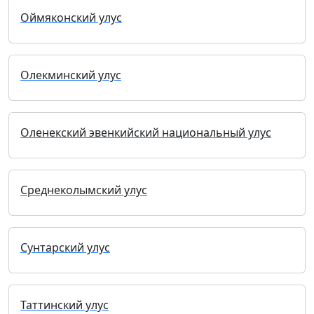
Оймяконский улус
Олекминский улус
Оленекский эвенкийский национальный улус
Среднеколымский улус
Сунтарский улус
Таттинский улус