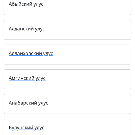
Абыйский улус
Алданский улус
Аллаиховский улус
Амгинский улус
Анабарский улус
Булунский улус