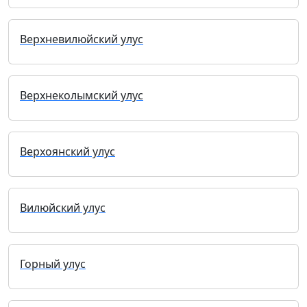
Верхневилюйский улус
Верхнеколымский улус
Верхоянский улус
Вилюйский улус
Горный улус