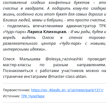
составление сладких конфетных букетов – это
счастье в квадрате. А подарить кому-то сладкую
жизнь, особенно если этот букет для самых дорогих и
близких людей, мамы и бабушки, - это просто счастье,
-
поделилась впечатлениями администратор ТРК
«Чудо-парк»
Лариса Кликоцкая.
-
И мы рады, будем и
впредь видеть Олесю в стенах торгово-
развлекательного центра «Чудо-парк» с новыми,
интересными идеями».
Олеся Малышева @olesya_razvivashki проводит
мастер-классы по разным направлениям.
Познакомиться с работами участников можно на
страничке инстаграмм @master-class-aldan.
Первоисточник:
https://xn--80ay8c.xn--p1ai/news/park/1311/
Источник:
ТРК ЧудоПарк