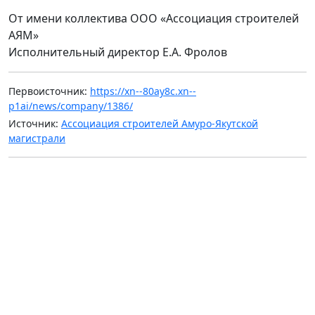
От имени коллектива ООО «Ассоциация строителей
АЯМ»
Исполнительный директор Е.А. Фролов
Первоисточник:
https://xn--80ay8c.xn--
p1ai/news/company/1386/
Источник:
Ассоциация строителей Амуро-Якутской
магистрали