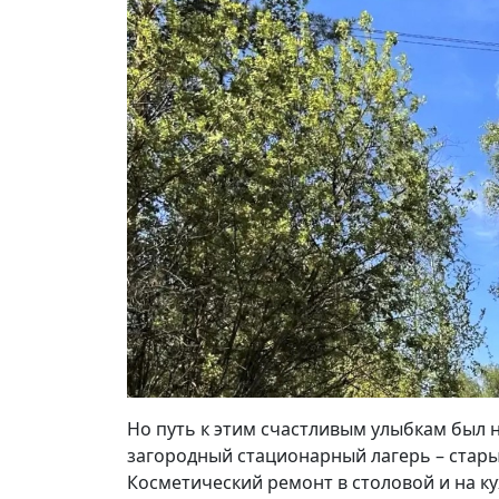
Но путь к этим счастливым улыбкам был 
загородный стационарный лагерь – стар
Косметический ремонт в столовой и на ку