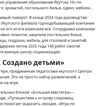
ке управления образования Якутска. Но по-
о: кроватей, постельного белья, одеял, мебели…
ливый поворот. В конце 2024 года руководство
и Якутского филиала горнодобывающей компании
 но его итоги изменили всё. Сотрудники компании
ивно помогли: закупили постельное бельё,
цы, подушки, мебель для столовой и занятий,
ддержке летом 2025 года 140 ребят смогли
ти важную школу социализации.
. Создано детьми»
геря, придуманная педагогами якутского Центра
ния. Это не просто набор развлечений, а
о на игре.
тельных блоков: «Большая квестигра» –
нде, «Путешествие к острову сокровищ:
ое помогает выразить эмоции, «Игра по