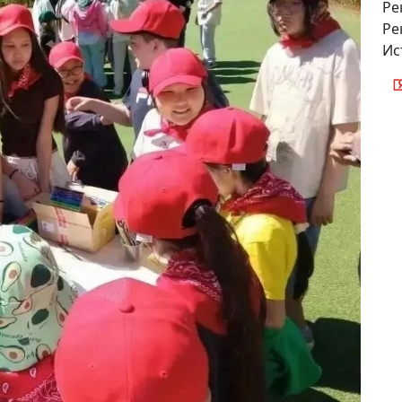
Ре
Ре
Ис