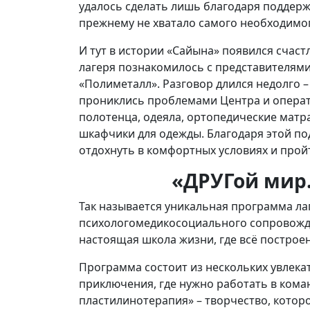
удалось сделать лишь благодаря поддерж
прежнему не хватало самого необходимог
И тут в истории «Сайына» появился счаст
лагеря познакомилось с представителям
«Полиметалл». Разговор длился недолго –
прониклись проблемами Центра и операт
полотенца, одеяла, ортопедические матра
шкафчики для одежды. Благодаря этой по
отдохнуть в комфортных условиях и прой
«ДРУГой мир
Так называется уникальная программа ла
психологомедикосоциального сопровожде
настоящая школа жизни, где всё построен
Программа состоит из нескольких увлека
приключения, где нужно работать в кома
пластилинотерапия» – творчество, котор