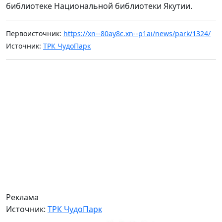
библиотеке Национальной библиотеки Якутии.
Первоисточник:
https://xn--80ay8c.xn--p1ai/news/park/1324/
Источник:
ТРК ЧудоПарк
Реклама
Источник:
ТРК ЧудоПарк