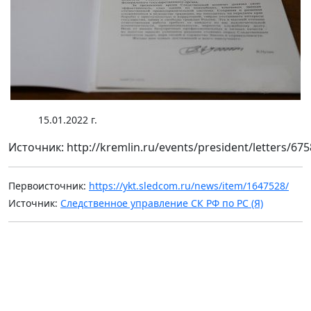
15.01.2022 г.
Источник: http://kremlin.ru/events/president/letters/67
Первоисточник:
https://ykt.sledcom.ru/news/item/1647528/
Источник:
Следственное управление СК РФ по РС (Я)