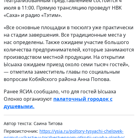
театрализованным представлением состоится 4
июля в 11:00. Прямую трансляцию проведут HBK
«Саха» и радио «Тэтим».
«Все основные площадки в тюсюлгэ уже практически
на стадии завершения. Все традиционные места у
нас определены. Также ожидаем участие большого
количества предпринимателей, которые занимаются
производством местной продукции. На открытии
Ысыаха ожидаем приезд около семи тысяч гостей»,
— отметила заместитель главы по социальным
вопросам Кобяйского района Анна Попова.
Ранее ЯСИА сообщало, что для гостей Ысыаха
Олонхо организуют
палаточный городок с
душевыми.
Автор текста: Саина Титова
Первоисточник:
https://ysia.ru/poltory-tysyachi-chelovek-
primut-uchastie-v-torzhestvennom-otkrytii-ysyaha-olonho/