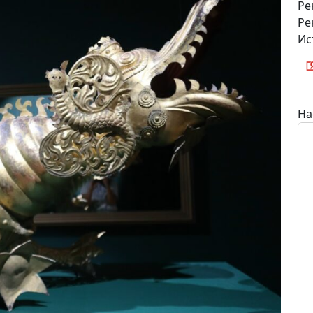
Ре
Ре
Ис
На