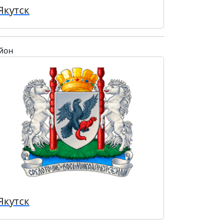
Якутск
йон
Якутск