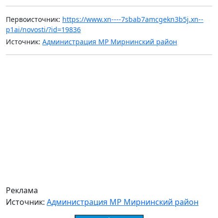
Первоисточник:
https://www.xn----7sbab7amcgekn3b5j.xn--
p1ai/novosti/?id=19836
Источник:
Администрация МР Мирнинский район
Реклама
Источник:
Администрация МР Мирнинский район