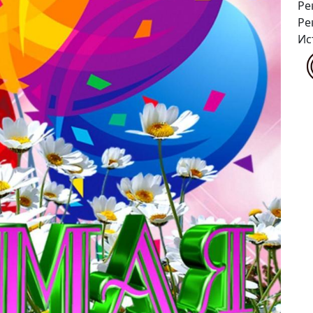
Ре
Ре
Ис