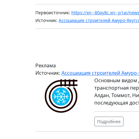
Первоисточник:
https://xn--80ay8c.xn--p1ai/ne
Источник:
Ассоциация строителей Амуро-Якутс
Реклама
Источник:
Ассоциация строителей Амуро-
Основным видом 
транспортная пер
Алдан, Томмот, Ни
последующая дос
Подробнее