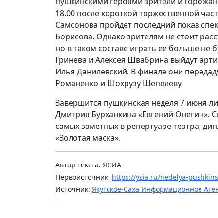
пушкинскими героями зрители и горожане 
18.00 после короткой торжественной части
Самсонова пройдет последний показ спек
Борисова. Однако зрителям не стоит расс
но в таком составе играть ее больше не б
Гринева и Алексея Швабрина выйдут арти
Илья Данилевский. В финале они передад
Романенко и Шохрузу Шепелеву.
Завершится пушкинская неделя 7 июня л
Дмитрия Бурханкина «Евгений Онегин». Сп
самых заметных в репертуаре театра, д
«Золотая маска».
Автор текста: ЯСИА
Первоисточник:
https://ysia.ru/nedelya-pushkin
Источник:
Якутское-Саха Информационное Аге