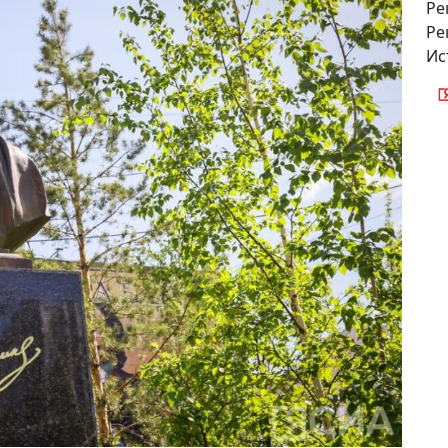
Ре
Ре
Ис