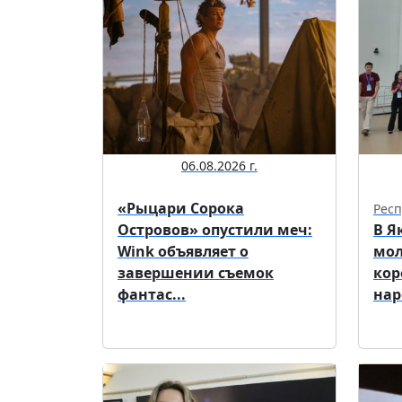
06.08.2026 г.
«Рыцари Сорока
Респ
Островов» опустили меч:
В Я
Wink объявляет о
мол
завершении съемок
кор
фантас...
нар