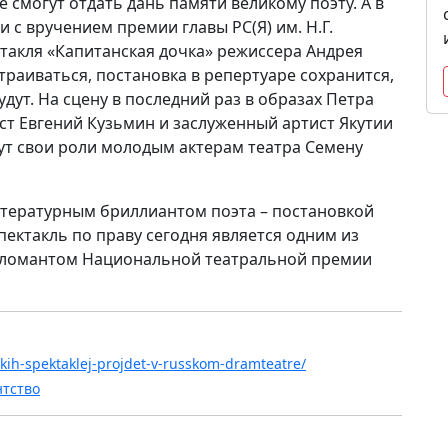
смогут отдать дань памяти великому поэту. А в
 с вручением премии главы РС(Я) им. Н.Г.
такля «Капитанская дочка» режиссера Андрея
траиваться, постановка в репертуаре сохранится,
удут. На сцену в последний раз в образах Петра
ст Евгений Кузьмин и заслуженный артист Якутии
ут свои роли молодым актерам театра Семену
итературным бриллиантом поэта – постановкой
ектакль по праву сегодня является одним из
ипломантом Национальной театральной премии
skih-spektaklej-projdet-v-russkom-dramteatre/
нтство