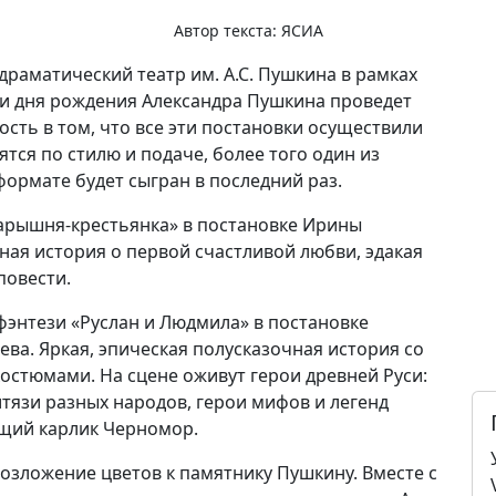
Автор текста:
ЯСИА
драматический театр им. А.С. Пушкина в рамках
 и дня рождения Александра Пушкина проведет
сть в том, что все эти постановки осуществили
тся по стилю и подаче, более того один из
ормате будет сыгран в последний раз.
«Барышня-крестьянка» в постановке Ирины
ная история о первой счастливой любви, эдакая
повести.
 фэнтези «Руслан и Людмила» в постановке
ва. Яркая, эпическая полусказочная история со
стюмами. На сцене оживут герои древней Руси:
тязи разных народов, герои мифов и легенд
ющий карлик Черномор.
возложение цветов к памятнику Пушкину. Вместе с