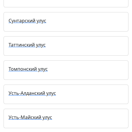
Сунтарский улус
Таттинский улус
Томпонский улус
Усть-Алданский улус
Усть-Майский улус