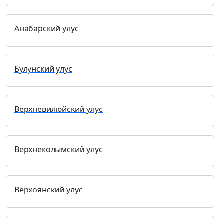
Анабарский улус
Булунский улус
Верхневилюйский улус
Верхнеколымский улус
Верхоянский улус