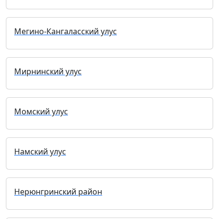
Мегино-Кангаласский улус
Мирнинский улус
Момский улус
Намский улус
Нерюнгринский район