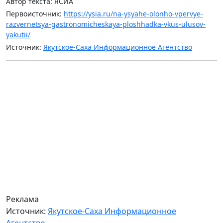
Автор текста: ЯСИА
Первоисточник:
https://ysia.ru/na-ysyahe-olonho-vpervye-
razvernetsya-gastronomicheskaya-ploshhadka-vkus-ulusov-
yakutii/
Источник:
Якутское-Саха Информационное Агентство
Реклама
Источник:
Якутское-Саха Информационное
Агентство