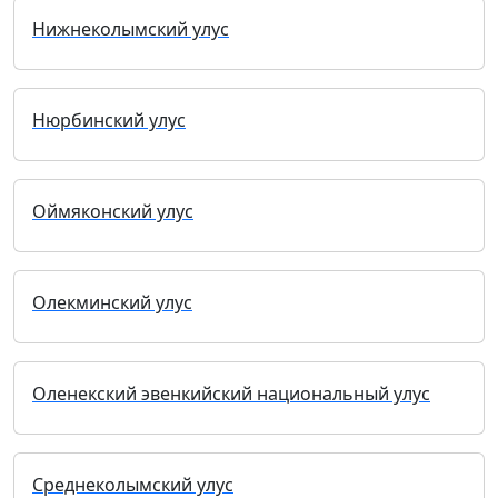
Нижнеколымский улус
Нюрбинский улус
Оймяконский улус
Олекминский улус
Оленекский эвенкийский национальный улус
Среднеколымский улус