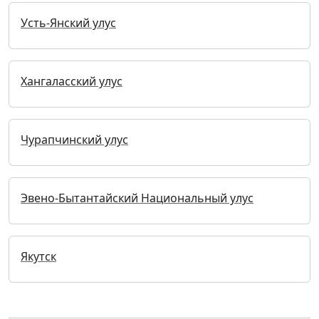
Усть-Янский улус
Хангаласский улус
Чурапчинский улус
Эвено-Бытантайский Национальный улус
Якутск