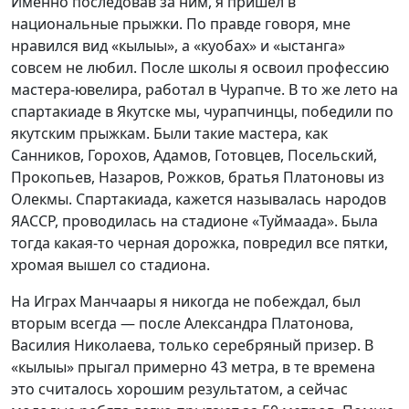
Именно последовав за ним, я пришел в
национальные прыжки. По правде говоря, мне
нравился вид «кылыы», а «куобах» и «ыстанга»
совсем не любил. После школы я освоил профессию
мастера-ювелира, работал в Чурапче. В то же лето на
спартакиаде в Якутске мы, чурапчинцы, победили по
якутским прыжкам. Были такие мастера, как
Санников, Горохов, Адамов, Готовцев, Посельский,
Прокопьев, Назаров, Рожков, братья Платоновы из
Олекмы. Спартакиада, кажется называлась народов
ЯАССР, проводилась на стадионе «Туймаада». Была
тогда какая-то черная дорожка, повредил все пятки,
хромая вышел со стадиона.
На Играх Манчаары я никогда не побеждал, был
вторым всегда — после Александра Платонова,
Василия Николаева, только серебряный призер. В
«кылыы» прыгал примерно 43 метра, в те времена
это считалось хорошим результатом, а сейчас