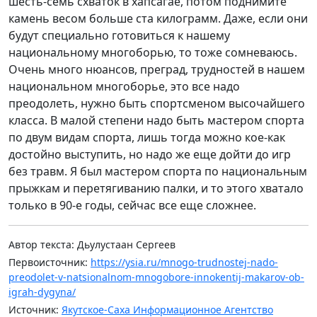
шесть-семь схваток в хапсагае, потом поднимите
камень весом больше ста килограмм. Даже, если они
будут специально готовиться к нашему
национальному многоборью, то тоже сомневаюсь.
Очень много нюансов, преград, трудностей в нашем
национальном многоборье, это все надо
преодолеть, нужно быть спортсменом высочайшего
класса. В малой степени надо быть мастером спорта
по двум видам спорта, лишь тогда можно кое-как
достойно выступить, но надо же еще дойти до игр
без травм. Я был мастером спорта по национальным
прыжкам и перетягиванию палки, и то этого хватало
только в 90-е годы, сейчас все еще сложнее.
Автор текста: Дьулустаан Сергеев
Первоисточник:
https://ysia.ru/mnogo-trudnostej-nado-
preodolet-v-natsionalnom-mnogobore-innokentij-makarov-ob-
igrah-dygyna/
Источник:
Якутское-Саха Информационное Агентство