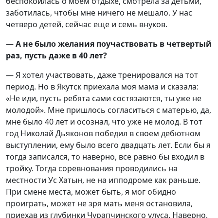
беспокоилась о моем отдыхе, смотрела за детьми,
заботилась, чтобы мне ничего не мешало. У нас
четверо детей, сейчас еще и семь внуков.
— А не было желания поучаствовать в четвертый
раз, пусть даже в 40 лет?
— Я хотел участвовать, даже тренировался на тот
период. Но в Якутск приехала моя мама и сказала:
«Не иди, пусть ребята сами состязаются, ты уже не
молодой». Мне пришлось согласиться с матерью, да,
мне было 40 лет и осознал, что уже не молод. В тот
год Николай Дьяконов победил в своем дебютном
выступлении, ему было всего двадцать лет. Если бы я
тогда записался, то наверно, все равно бы входил в
тройку. Тогда соревнования проводились на
местности Ус Хатын, не на ипподроме как раньше.
При смене места, может быть, я мог обидно
проиграть, может не зря мать меня остановила,
приехав из глубинки Чурапчинского улуса. Наверно,