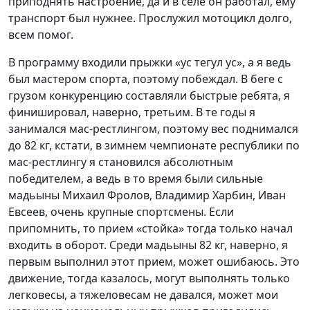
приподнять настроение, да и в селе он работал, ему
транспорт был нужнее. Прослужил мотоцикл долго,
всем помог.
В программу входили прыжки «ус тегул ус», а я ведь
был мастером спорта, поэтому побеждал. В беге с
грузом конкуренцию составляли быстрые ребята, я
финишировал, наверно, третьим. В те годы я
занимался мас-рестлингом, поэтому вес поднимался
до 82 кг, кстати, в зимнем чемпионате республики по
мас-рестлингу я становился абсолютным
победителем, а ведь в то время были сильные
мадьыны Михаил Фролов, Владимир Харбин, Иван
Евсеев, очень крупные спортсмены. Если
припомнить, то прием «стойка» тогда только начал
входить в оборот. Среди мадьыны 82 кг, наверно, я
первым выполнил этот прием, может ошибаюсь. Это
движение, тогда казалось, могут выполнять только
легковесы, а тяжеловесам не давался, может мои