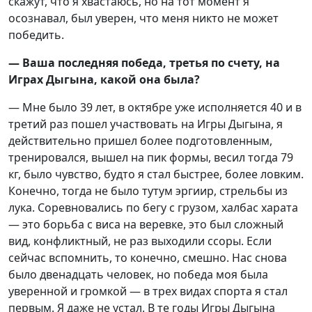
скажут, что я хвастаюсь, но на тот момент я
осознавал, был уверен, что меня никто не может
победить.
— Ваша последняя победа, третья по счету, на
Играх Дыгына, какой она была?
— Мне было 39 лет, в октябре уже исполняется 40 и в
третий раз пошел участвовать на Игры Дыгына, я
действительно пришел более подготовленным,
тренировался, вышел на пик формы, весил тогда 79
кг, было чувство, будто я стал быстрее, более ловким.
Конечно, тогда не было тутум эргиир, стрельбы из
лука. Соревновались по бегу с грузом, халбас харата
— это борьба с виса на веревке, это был сложный
вид, конфликтный, не раз выходили ссоры. Если
сейчас вспомнить, то конечно, смешно. Нас снова
было двенадцать человек, но победа моя была
уверенной и громкой — в трех видах спорта я стал
первым. Я даже не устал. В те годы Игры Дыгына