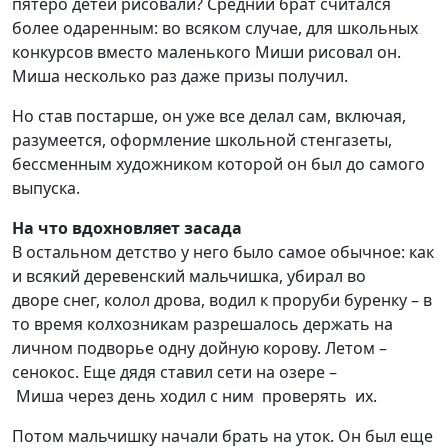
пятеро детей рисовали
?
Средний брат
считался
более одаренным: во всяком случае, для школьных
конкурсов вместо маленького Миши рисовал он.
Миша
несколько
раз даже призы получи
л
.
Но став постарше, он уже все делал сам, включая,
разумеется, оформление школьной стенгазеты,
бессменным художником которой он был до самого
выпуска.
На что вдохновляет засада
В
остальном
детство у него было самое
обычное
: как
и всякий
деревенск
ий мальчишка,
убира
л
во
дворе
снег,
колол дрова,
водил к проруби
буренку
– в
то время колхозникам разрешалось держать на
личном подворье одну дойную корову.
Л
етом
–
сенокос. Еще дядя ставил сети на озере –
Миша
через день
ходил с ним
проверя
ть
их.
Потом мальчишку
начали брать на уток.
Он был еще