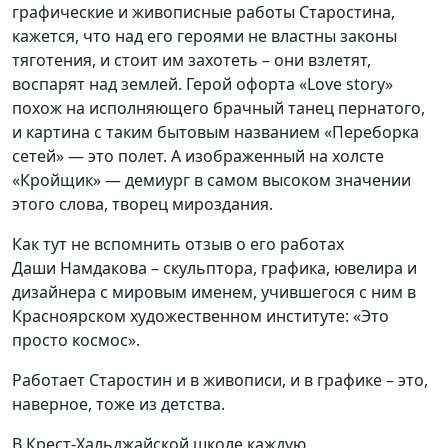
графические и живописные работы Старостина,
кажется, что над его героями не властны законы
тяготения, и стоит им захотеть – они взлетят,
воспарят над землей. Герой офорта «
Love
story
»
похож на исполняющего брачный танец
пернатого,
и картина с таким бытовым названием «Переборка
сетей» — это полет. А изображенный на холсте
«
Кройщик
» — демиург в самом высоком значении
этого слова, творец мироздания.
Как тут не вспомнить отзыв о его работах
Даши
Намдакова
– скульптора, графика, ювелира и
дизайнера с мировым именем, учившегося с ним в
Красноярском художественном институте: «Это
просто космос».
Работает
Старостин
и в живописи, и в графике
– это,
наверное, тоже из детства.
В Крест-
Хальджайской
школе к
аждую