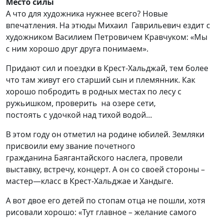
Место силы
А что для художника нужнее всего? Новые
впечатления. На этюды Михаил
Гаврильевич
ездит с
художником
Васили
ем
Петрович
ем
Кравчук
ом: «Мы
с ним хорошо друг друга понимаем».
Придают сил и поездки
в Крест-
Хальджай
,
тем более
что там живут его старший сын и племянник.
Как
хорошо побродить в родных местах по лесу с
ружьишком, п
роверить
на озере сети,
постоять
с
удочкой над тихой водой…
В этом году
он отметил
на родине
юбилей
.
Земляки
присвоили ему звание п
очетн
ого
гражданин
а
Баягантайского
наслега
, провели
в
ыставк
у
, встреч
у
, концерт.
А он со своей стороны –
м
астер
—
класс в Крест-
Хальджае
и
Хандыге.
А вот двое его
детей
по стопам отца не пош
л
и
, хотя
р
исовали хорошо
: «
Тут главное – желание самого