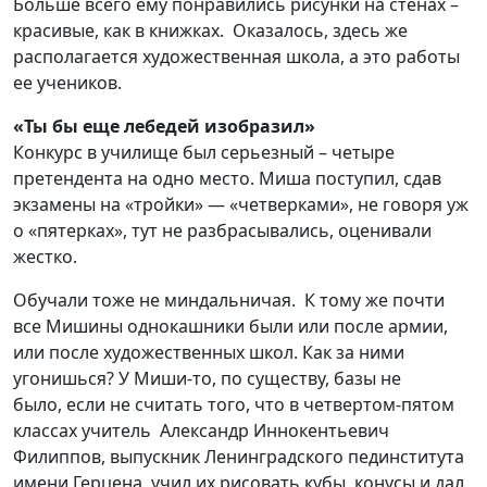
Больше всего ему понравились р
исунки на стенах –
красивые, как в кни
жк
ах.
Оказалось, здесь же
располагается х
удожественная школа
, а это работы
ее учеников
.
«Ты бы еще лебедей изобразил»
Конкурс
в училище
был серьезный – ч
етыре
претендента на одно место.
Миша п
оступил, сдав
экзамены на «тройки»
— «четверками»
, не говоря уж
о «пятерках»,
тут не разбрасывались, о
ценивали
жестко.
Обучали тоже не миндальничая.
К тому же п
о
чти
все
Мишины
однока
шник
и
были
или после армии,
или после художественных школ.
Как за ними
угонишься? У Миши-то, по существу,
базы
не
было,
если не считать того,
что
в
четвертом-пятом
классах учитель
Александр Иннокентьевич
Филиппов, выпускник Ленинградского пединститута
имени Герцена, учил
их
рисовать кубы, конусы и дал