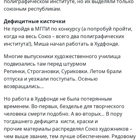
полиграфическ
ом
институт
е
, но их выделяли только
союзным республикам.
Дефицитные кисточки
Не пройдя
в МГПИ
по конкурсу (а попробуй прой
т
и,
когда на весь Союз – всего два полиграфических
института!), Миша н
ачал работать в
Худфонде
.
Многие выпускники художественного училища
подвизались там перед штурмом
Репинки
,
Строгановки
,
Суриковки
.
Летом брали
отпуска и уезжали поступать. Осенью
возвращались
..
.
Но работа в
Худфонде
не была потерянным
временем. Во-первых, безделье для творческого
человека смерти подобно. А во-вторых
… В
пору
тогдашнего дефицита
кисти, краски и
прочие
м
атериалы распределял Союз художников
–
ч
ем выше звани
е
, тем лучше обеспечение
. Р
ядовому