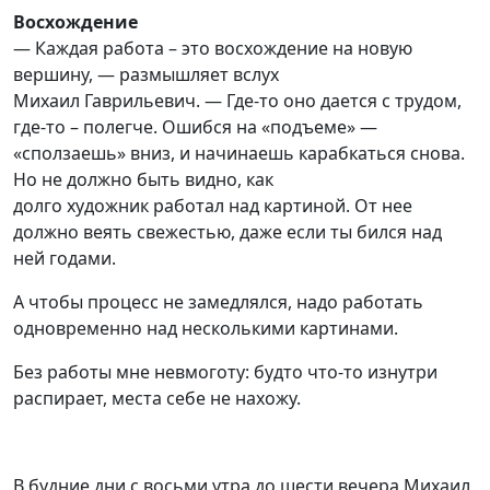
Восхождение
— Каждая работа – это восхождение на новую
вершину
, — размышляет вслух
Михаил
Гаврильевич
.
—
Где-то оно дается с трудом,
где-то – полегче. Ошибся на «подъеме» —
«сползаешь» вниз, и начинаешь карабкаться снова.
Но не должно быть видно, как
долго художник работал над картиной. От нее
должно веять свежестью, даже если ты бился над
ней годами.
А чтобы процесс не замедлялся, надо работать
одновременно над несколькими картинами.
Без работы мне невмоготу: будто что-то изнутри
распирает, места себе не нахожу.
В
будние дни с восьми утра до шести вечера
Михаил