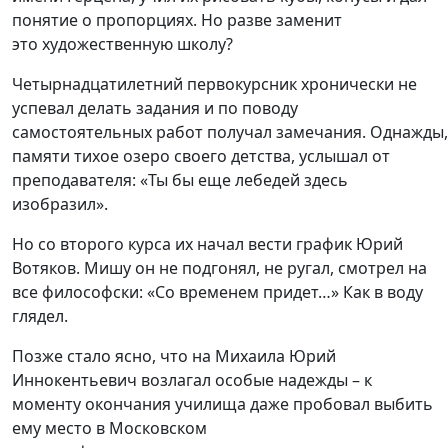
понятие о пропорциях.
Но
разве заменит
это
художественную школу
?
Ч
етырнадцатилетний
первокурсник
хронически
н
е
успевал делать задания
и
по поводу
с
амостоятельн
ы
х
работ
получал
замечания
.
Однажды
памяти тихое озеро своего детства
,
услышал
от
преподавателя: «Ты бы еще лебедей здесь
изобразил».
Но с
о второго курса
их начал вести график
Юрий
Вотяков.
Мишу он н
е
подгонял, не ругал, смотрел на
все философски: «Со временем придет
…
» Как в воду
глядел.
Позже стало ясно, что на Михаила Юрий
Иннокентьевич возлагал особые надежды – к
моменту окончания училища даже
пробовал выбить
ему место в Московск
ом