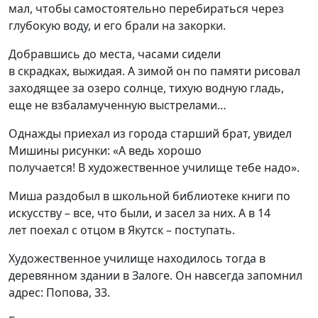
мал, чтобы самостоятельно перебираться
через
глубокую воду,
и его
брали на закорки.
Добравшись до места, ч
асами сидели
в
скрадках
,
выжидая. А
зимой он по памяти рисовал
заходящее за озеро солнце, тихую водную гладь
,
еще не
взбаламученную выстрелами
…
Однажды
приехал из города
старший
брат, увидел
Мишины рисунки: «
А ведь хорошо
получается! В художественное училище тебе надо».
Миша раздобыл в
школьной библиотеке
книги по
искусству – все, что были, и з
асел
за них.
А в
14
лет
п
о
ехал
с отцом
в Якутск
– поступать
.
Художественное училище
находи
лось тогда в
д
еревянно
м
здани
и
в Залоге
. Он навсегда запомнил
адрес:
Попова, 33.