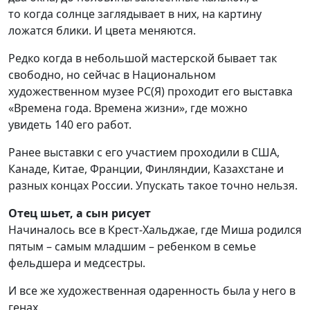
то
к
огда солнце заглядывает
в них
, на картину
ложатся блики. И ц
вета меняются.
Редко когда в небольшой мастерской бывает так
свободно, но сейчас
в
Национальном
художественном музее РС(Я) проходит его выставка
«Времена года. Времена жизни», где можно
увидеть
140
его
работ.
Ранее выставки
с его участием
проходили в США,
Канаде, Китае, Франции, Финляндии, Казахстане и
разных концах России. Упускать такое точно нельзя.
Отец шьет, а сын рисует
Н
ачиналось все в Крест-
Хальджае
, где Миша родился
пятым – самым младшим – ребенком в семье
фельдшера и
медсестр
ы
.
И все же художественная одаренность была у него в
генах.