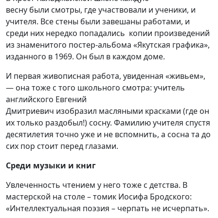
весну
были
смотры
, где участвовали и ученики, и
учителя
. Все стены
были завеша
ны р
аботами, и
среди них
нередко попадались
копи
и
произведений
из знаменитого п
остер-альбом
а
«Якутская графика»,
изданн
ого
в 1969
. Он был
в каждом доме.
И первая живописная работа, увиденная «живьем»,
— она тоже с того школьного смотра: у
читель
английского Евгений
Дмитриевич
изобразил
масляными красками
(где он
их только раздобыл!) сосну.
Ф
амилию учителя спустя
десятилетия точно уже и не вспомнить, а
сосн
а та до
сих пор стоит перед глазами
.
Среди музыки и книг
Увлеченность чтением у него тоже с детства. В
мастерской на столе – томик Иосифа Бродского:
«Интеллектуальная поэзия – черпать не исчерпать».