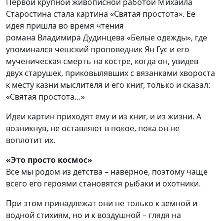
Перв
ой
крупн
ой
живописной
работ
ой
Михаила
Старостина
стала картина
«Святая простота».
Ее
и
дея пришла во время чтения
романа
Владимир
а
Дудинцев
а
«Белые одежды»
, где
упоминался чешский проповедник
Ян Гус
и его
мученическая смерть
на костре
, когда он, увидев
двух
старуш
е
к
, приковылявших
с вязанками хвороста
к месту казни мыслителя и его книг
, только и сказал
:
«Святая простота
…
»
Идеи картин приходят ему и из книг, и из жизни. А
возникнув, не оставляют в покое, пока
он
не
воплотит их.
«Это просто космос»
Все м
ы родом из детства – наверное, поэтому чаще
всего его героями становятся рыбаки и охотники.
При этом
принадлежат
они
не только к земной и
водной стихиям, но и к воздушной – глядя на