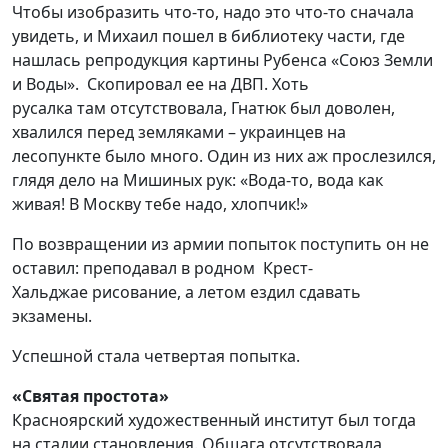
Чтобы изобразить что-то, надо это что-то сначала
увидеть, и
Михаил пошел в библиотеку
части, где
нашлась репродукция картины
Рубенс
а «Союз З
емли
и
В
оды».
С
копировал
ее
на ДВП
. Х
оть
русалк
а
там
отсутствовала,
Гнатюк был доволен,
хвалился перед земляками – украинцев на
лесопункте было много. Один из них
аж
прослезился
,
глядя
дело
на Мишиных рук: «
Вода-то, вода как
живая! В Москву тебе надо, хлопчик!»
По возвращении из армии попыток поступить он не
оставил:
преподавал в
родном
Крест-
Хальджае
рисование
, а летом ездил
сдавать
экзамены
.
Успешной стала ч
етвертая попытка
.
«Святая простота»
Красноярский художественный институт был тогда
на стадии становления. О
бщага отсутствовала,