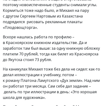
поэтому новоиспеченные студенты снимали углы.
Кормиться тоже надо было, и Михаил на пару
с
другом Сергеем Нартовым из Казахстана
подрядил
ся
рисовать рекламные плакаты
«
Плодовощторга
».
Вскоре нашлась работа по профилю –
в
Красноярско
м
книжно
м
издательств
е
.
Да и
заработок там был выше: за одну книжную обложку
платили
70 рублей, тогда как билет из Красноярска
до Якутска стоил 73 рубля.
На
каникулах
Михаил
тоже б
ез дела не сидел
: как-то
делал иллюстрации к учебнику, потом
–
к
роман
у
Платона Ламутского
«Дух земли». Над ним
он работал т
ри месяца. Сам себе дал задание
–
делать по три иллюстрации в день
:
«Это хорошая
школа для художника».