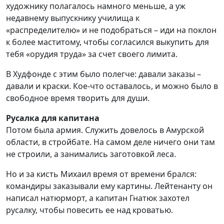
художнику полагалось намного меньше, а уж
недавнему выпускнику училища к
«распределителю»
и
не подобраться – иди на поклон
к более маститому, чтобы согласился выкупить для
тебя «орудия труда» за счет своего лимита.
В
Худфонде
с этим было
полегче
: д
авали заказы –
давали и краски.
Кое-что оставалось
, и можно было в
свободное время творить для души
.
Русалка для капитана
Потом была армия
.
Служить довелось в
Амурской
области
, в стройбате
.
На самом деле ничего они там
не строили, а занимались заготовкой л
ес
а
.
Но и за кисть Михаил время от времени брался:
к
омандиры заказывали
ему
картины
. Л
ейтенант
у он
написал
натюрморт, а капитан Гнатюк захотел
русалку, чтобы повесить ее над кроватью.