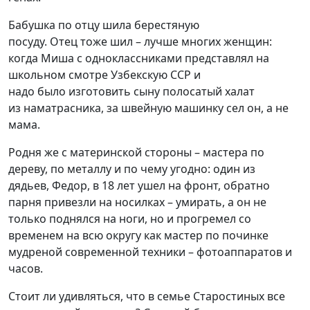
Бабушка по отцу шила берестяную
посуду
.
О
тец
тоже
шил – лучше многих женщин:
когда Миш
а с одноклассниками
представлял на
школьном смотре Узбекскую ССР
и
надо
было
изготовить
сыну полосатый
халат
из
наматрасник
а
, за швейную машинку сел
он, а не
мама
.
Родня
же
с материнской стороны – мастера по
дереву, по металлу и по чему угодно: один из
дядьев
,
Федор
,
в 18 лет ушел на фронт, обратно
парня привезли на носилках – умирать, а он не
только поднялся на ноги, но и прогремел со
временем на всю округу как мастер по починке
мудреной современной техники – фотоаппаратов и
часов.
Стоит ли удивляться, что в семье Старостиных в
се