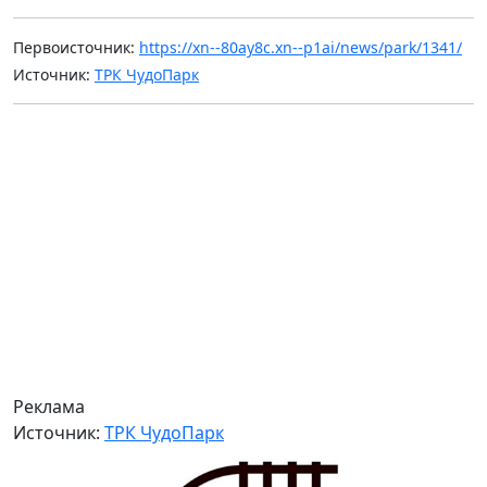
Первоисточник:
https://xn--80ay8c.xn--p1ai/news/park/1341/
Источник:
ТРК ЧудоПарк
Реклама
Источник:
ТРК ЧудоПарк