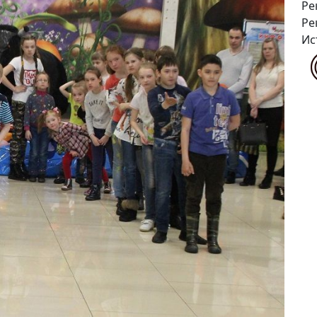
Ре
Ре
Ис