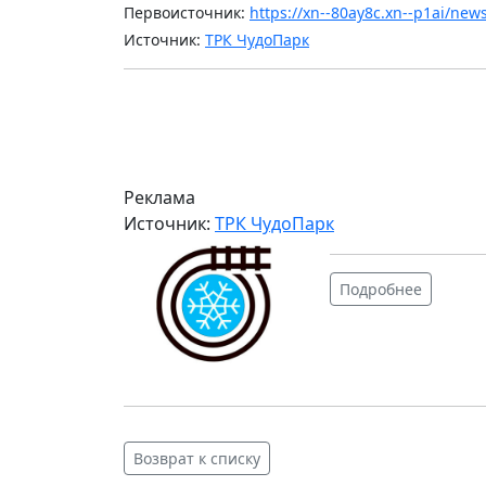
Первоисточник:
https://xn--80ay8c.xn--p1ai/new
Источник:
ТРК ЧудоПарк
Реклама
Источник:
ТРК ЧудоПарк
Подробнее
Возврат к списку