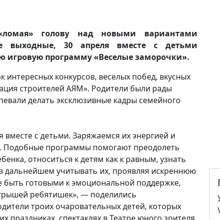
 «ломая» голову над новыми вариантами
ые выходные, 30 апреля вместе с детьми
лую игровую программу «Веселые заморочки».
к интересных конкурсов, веселых побед, вкусных
ация строителей АЯМ». Родители были рады
евали делать эксклюзивные кадры семейного
вместе с детьми. Заряжаемся их энергией и
а. Подобные программы помогают преодолеть
бенка, относиться к детям как к равным, узнать
 в дальнейшем учитывать их, проявляя искреннюю
ще быть готовыми к эмоциональной поддержке,
грышей ребятишек», — поделились
одители троих очаровательных детей, которых
их праздниках, спектаклях в Театре юного зрителя,