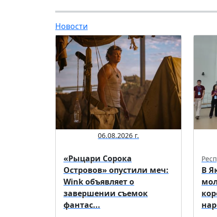
Новости
06.08.2026 г.
«Рыцари Сорока
Респ
Островов» опустили меч:
В Я
Wink объявляет о
мол
завершении съемок
кор
фантас...
нар