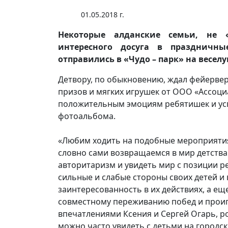
01.05.2018 г.
Некоторые алданские семьи, не
интересного досуга в праздничн
отправились в «Чудо – парк» на весе
Детвору, по обыкновению, ждал фейервер
призов и мягких игрушек от ООО «Ассоци
положительным эмоциям ребятишек и усп
фотоальбома.
«Любим ходить на подобные мероприятия 
словно сами возвращаемся в мир детств
авторитаризм и увидеть мир с позиции ре
сильные и слабые стороны своих детей и
заинтересованность в их действиях, а е
совместному переживанию побед и прои
впечатлениями Ксения и Сергей Огарь, р
можно часто увидеть с детьми на городск