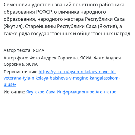
Семенович удостоен званий почетного работника
образования РСФСР, отличника народного
образования, народного мастера Республики Саха
(Якутия), Старейшины Республики Саха (Якутия), а
также ряда государственных и общественных наград.
Автор текста: ЯСИА
Автор фото: Фото Андрея Сорокина, ЯСИА, Фото Андрея
Сорокина, ЯСИА
Первоисточник:
https://ysia.ru/ajsen-nikolaev-navestil-
veterana-tyla-nikolaya-baisheva-v-megino-kangalasskom-
uluse/
Источник:
Якутское-Саха Информационное Агентство