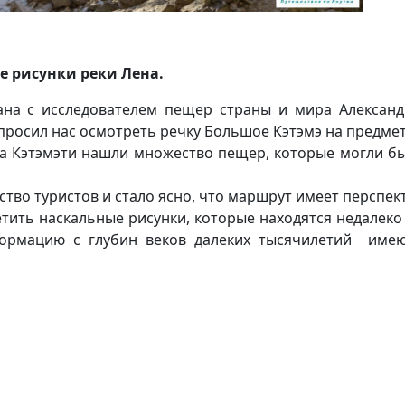
е рисунки реки Лена.
зана с исследователем пещер страны и мира Алексан
опросил нас осмотреть речку Большое Кэтэмэ на предме
а Кэтэмэти нашли множество пещер, которые могли бы
тво туристов и стало ясно, что маршрут имеет перспект
ить наскальные рисунки, которые находятся недалеко 
мацию с глубин веков далеких тысячилетий имею