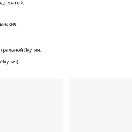
здреватый;
рынские.
тральной Якутии.
нЯкутия)