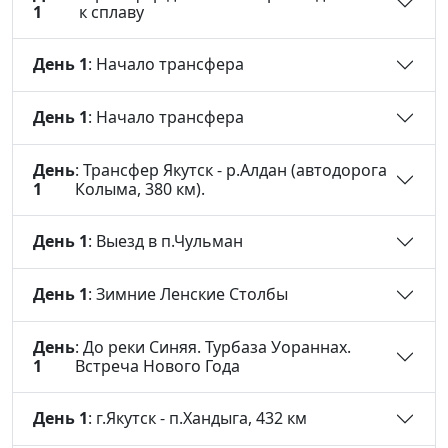
1
к сплаву
День 1
: Начало трансфера
День 1
: Начало трансфера
День
: Трансфер Якутск - р.Алдан (автодорога
1
Колыма, 380 км).
День 1
: Выезд в п.Чульман
День 1
: Зимние Ленские Столбы
День
: До реки Синяя. Турбаза Уораннах.
1
Встреча Нового Года
День 1
: г.Якутск - п.Хандыга, 432 км