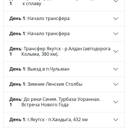
1
к сплаву
День 1
: Начало трансфера
День 1
: Начало трансфера
День
: Трансфер Якутск - р.Алдан (автодорога
1
Колыма, 380 км).
День 1
: Выезд в п.Чульман
День 1
: Зимние Ленские Столбы
День
: До реки Синяя. Турбаза Уораннах.
1
Встреча Нового Года
День 1
: г.Якутск - п.Хандыга, 432 км