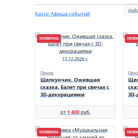
Дейс
Kassir. Афиша событий
НОВИНКА
НОВ
15.12.2026 г.
Пенза
Пен
Щелкунчик. Ожившая
Ще
сказка. Балет при свечах с
ска
3D-декорациями
3D-
от
1 400
руб.
НОВИНКА
НОВ