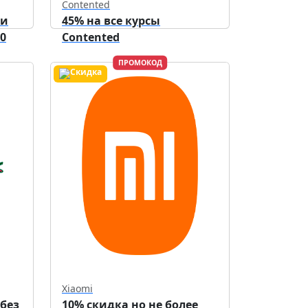
Contented
ри
45% на все курсы
0
Contented
ПРОМОКОД
Xiaomi
 без
10% скидка но не более