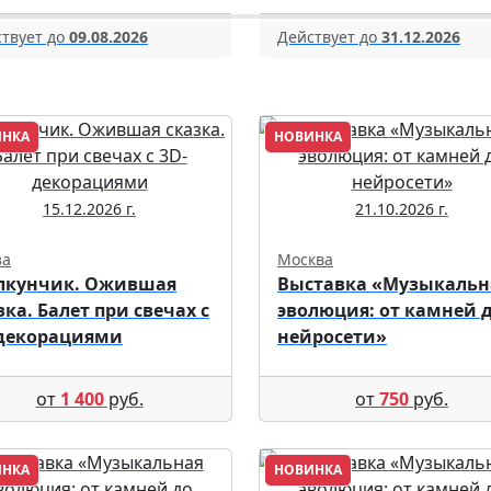
твует до
09.08.2026
Действует до
31.12.2026
ИНКА
НОВИНКА
15.12.2026 г.
21.10.2026 г.
за
Москва
лкунчик. Ожившая
Выставка «Музыкальн
зка. Балет при свечах с
эволюция: от камней 
декорациями
нейросети»
от
1 400
руб.
от
750
руб.
ИНКА
НОВИНКА